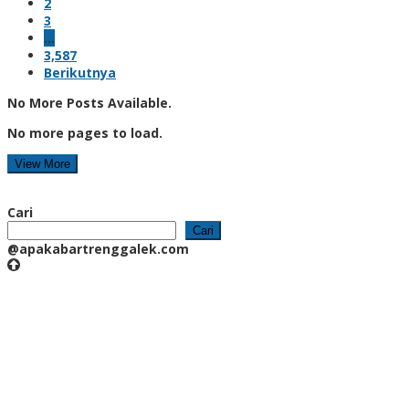
2
3
…
3,587
Berikutnya
No More Posts Available.
No more pages to load.
View More
Cari
Cari
@apakabartrenggalek.com