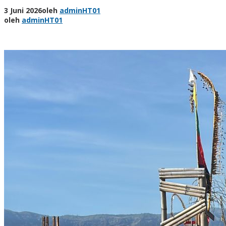
3 Juni 2026
oleh
adminHT01
oleh
adminHT01