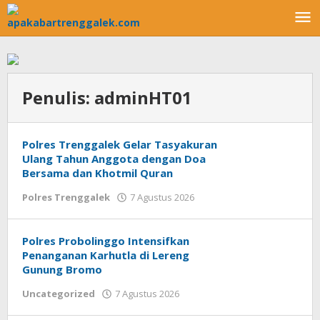
Lewati
ke
konten
Penulis:
adminHT01
Polres Trenggalek Gelar Tasyakuran
Ulang Tahun Anggota dengan Doa
Bersama dan Khotmil Quran
Polres Trenggalek
7 Agustus 2026
oleh
adminHT01
Polres Probolinggo Intensifkan
Penanganan Karhutla di Lereng
Gunung Bromo
Uncategorized
7 Agustus 2026
oleh
adminHT01