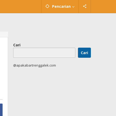
Pencarian
Cari
Cari
@apakabartrenggalek.com