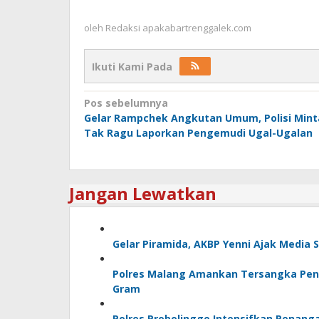
oleh
Redaksi apakabartrenggalek.com
Ikuti Kami Pada
Navigasi
Pos sebelumnya
Gelar Rampchek Angkutan Umum, Polisi Mint
pos
Tak Ragu Laporkan Pengemudi Ugal-Ugalan
Jangan Lewatkan
Gelar Piramida, AKBP Yenni Ajak Media 
Polres Malang Amankan Tersangka Peng
Gram
Polres Probolinggo Intensifkan Penang