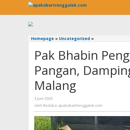
Lewati
ke
konten
Homepage
»
Uncategorized
»
Pak
Bhabin
Pak Bhabin Peng
Penggerak
Ketahanan
Pangan,
Pangan, Dampingi
Dampingi
Petani
Malang
Jagung
di
Kota
3 Juni 2026
oleh
Malang
Redaksi
oleh
Redaksi apakabartrenggalek.com
apakabartrenggalek.com