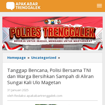
Lewati
ke
konten
Homepage
»
Uncategorized
»
Tanggap
Bencana,
Polisi
Tanggap Bencana, Polisi Bersama TNI
Bersama
dan Warga Bersihkan Sampah di Aliran
TNI
Sungai Kali Ulo Magetan
dan
Warga
31 Januari 2025
oleh
Bersihkan
Redaksi
oleh
Redaksi apakabartrenggalek.com
Sampah
apakabartrenggalek.com
di