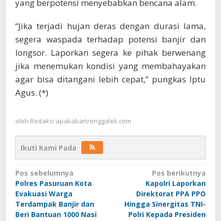
yang berpotensi menyebabkan bencana alam.
“Jika terjadi hujan deras dengan durasi lama,
segera waspada terhadap potensi banjir dan
longsor. Laporkan segera ke pihak berwenang
jika menemukan kondisi yang membahayakan
agar bisa ditangani lebih cepat,” pungkas Iptu
Agus. (*)
oleh
Redaksi apakabartrenggalek.com
Ikuti Kami Pada
Navigasi
Pos sebelumnya
Pos berikutnya
Polres Pasuruan Kota
Kapolri Laporkan
pos
Evakuasi Warga
Direktorat PPA PPO
Terdampak Banjir dan
Hingga Sinergitas TNI-
Beri Bantuan 1000 Nasi
Polri Kepada Presiden