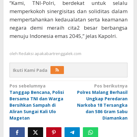
“Kami, TNI-Polri, berdekat untuk selalu
memperkokoh sinergisitas dan soliditas dalam
mempertahankan kedaualatan serta keamanan
negara demi meraih cita2 besar berbangsa
menuju Indonesia emas 2045,” jelas Kapolri.
oleh
Redaksi apakabartrenggalek.com
Ikuti Kami Pada
Navigasi
Pos sebelumnya
Pos berikutnya
Tanggap Bencana, Polisi
Polres Malang Berhasil
pos
Bersama TNI dan Warga
Ungkap Peredaran
Bersihkan Sampah di
Narkoba 18 Tersangka
Aliran Sungai Kali Ulo
dan 586 Gram Sabu
Magetan
Diamankan