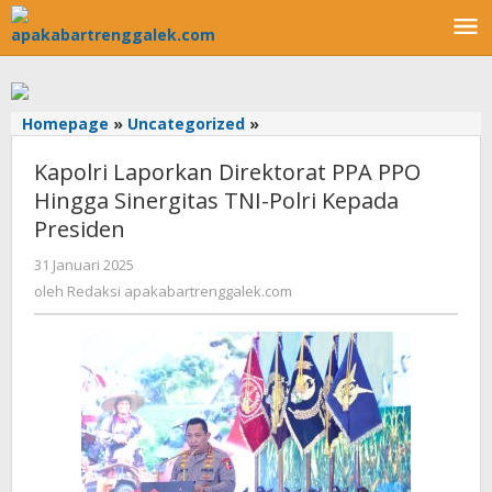
Lewati
ke
konten
Homepage
»
Uncategorized
»
Kapolri
Laporkan
Kapolri Laporkan Direktorat PPA PPO
Direktorat
PPA
Hingga Sinergitas TNI-Polri Kepada
PPO
Presiden
Hingga
Sinergitas
31 Januari 2025
oleh
TNI-
Redaksi
oleh
Redaksi apakabartrenggalek.com
apakabartrenggalek.com
Polri
Kepada
Presiden