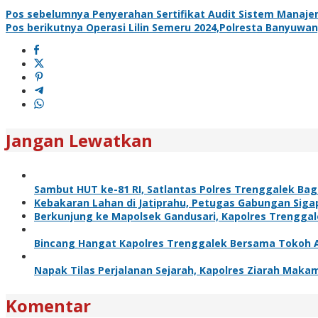
Pos sebelumnya
Penyerahan Sertifikat Audit Sistem Manaje
Pos berikutnya
Operasi Lilin Semeru 2024,Polresta Banyuw
Jangan Lewatkan
Sambut HUT ke-81 RI, Satlantas Polres Trenggalek Ba
Kebakaran Lahan di Jatiprahu, Petugas Gabungan Sig
Berkunjung ke Mapolsek Gandusari, Kapolres Trengga
Bincang Hangat Kapolres Trenggalek Bersama Tokoh
Napak Tilas Perjalanan Sejarah, Kapolres Ziarah Maka
Komentar