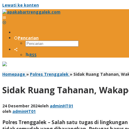
Lewati ke konten
Pencarian
RSS
Homepage
»
Polres Trenggalek
»
Sidak Ruang Tahanan, Wak
Sidak Ruang Tahanan, Wakapo
24 Desember 2024
oleh
adminHT01
oleh
adminHT01
Polres Trenggalek – Salah satu tugas di lingkun
tidak semudah yang dibayangkan. Petugas harus pe