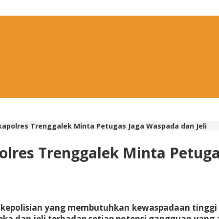
apolres Trenggalek Minta Petugas Jaga Waspada dan Jeli
lres Trenggalek Minta Petuga
gan kepolisian yang membutuhkan kewaspadaan ting
ka dan jeli terhadap setiap potensi gangguan yang 