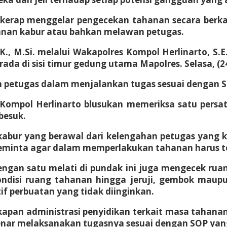
erap menggelar pengecekan tahanan secara berkala,
anan kabur atau bahkan melawan petugas.
K., M.Si. melalui Wakapolres Kompol Herlinarto, S
da di sisi timur gedung utama Mapolres. Selasa, (2
n petugas dalam menjalankan tugas sesuai dengan S
Kompol Herlinarto blusukan memeriksa satu persa
besuk.
kabur yang berawal dari kelengahan petugas yang 
eminta agar dalam memperlakukan tahanan harus 
gan satu melati di pundak ini juga mengecek ruang
ndisi ruang tahanan hingga jeruji, gembok maup
tif perbuatan yang tidak diinginkan.
apan administrasi penyidikan terkait masa tahana
benar melaksanakan tugasnya sesuai dengan SOP yan