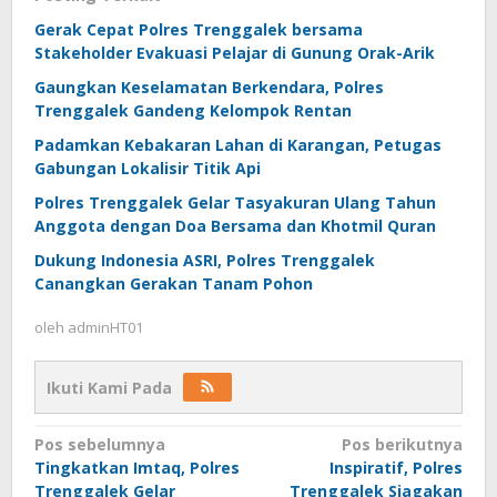
Gerak Cepat Polres Trenggalek bersama
Stakeholder Evakuasi Pelajar di Gunung Orak-Arik
Gaungkan Keselamatan Berkendara, Polres
Trenggalek Gandeng Kelompok Rentan
Padamkan Kebakaran Lahan di Karangan, Petugas
Gabungan Lokalisir Titik Api
Polres Trenggalek Gelar Tasyakuran Ulang Tahun
Anggota dengan Doa Bersama dan Khotmil Quran
Dukung Indonesia ASRI, Polres Trenggalek
Canangkan Gerakan Tanam Pohon
oleh
adminHT01
Ikuti Kami Pada
Navigasi
Pos sebelumnya
Pos berikutnya
Tingkatkan Imtaq, Polres
Inspiratif, Polres
pos
Trenggalek Gelar
Trenggalek Siagakan