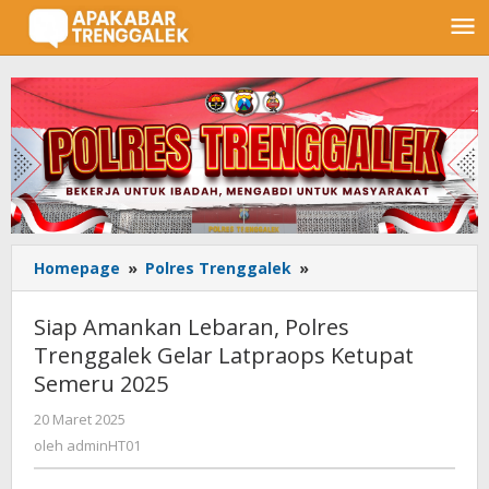
Lewati
ke
konten
Homepage
»
Polres Trenggalek
»
Siap
Amankan
Lebaran,
Siap Amankan Lebaran, Polres
Polres
Trenggalek Gelar Latpraops Ketupat
Trenggalek
Semeru 2025
Gelar
Latpraops
20 Maret 2025
oleh
Ketupat
adminHT01
oleh
adminHT01
Semeru
2025