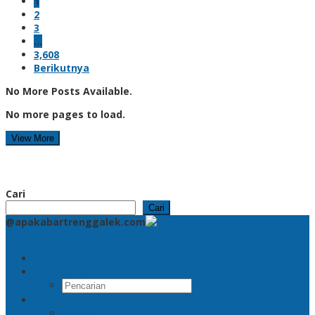
1
2
3
…
3,608
Berikutnya
No More Posts Available.
No more pages to load.
View More
Cari
Cari
@apakabartrenggalek.com
Pencarian
RSS