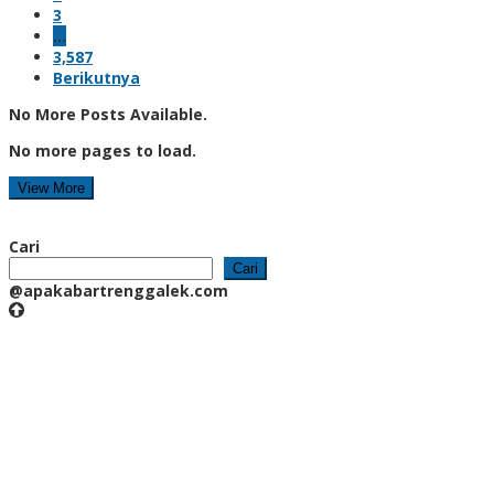
3
…
3,587
Berikutnya
No More Posts Available.
No more pages to load.
View More
Cari
Cari
@apakabartrenggalek.com