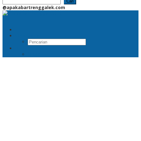
Cari
@apakabartrenggalek.com
Pencarian
RSS