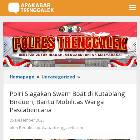
Lewati
ke
konten
Homepage
»
Uncategorized
»
Polri
Siagakan
Swam
Polri Siagakan Swam Boat di Kutablang
Boat
Bireuen, Bantu Mobilitas Warga
di
Pascabencana
Kutablang
Bireuen,
25 Desember 2025
oleh
Bantu
Redaksi
oleh
Redaksi apakabartrenggalek.com
Mobilitas
apakabartrenggalek.com
Warga