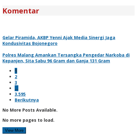
Komentar
Gelar Piramida, AKBP Yenni Ajak Media Sinergi Jaga
Kondusivitas Bojonegoro
Polres Malang Amankan Tersangka Pengedar Narkoba di
Kepanjen, Sita Sabu 96 Gram dan Ganja 131 Gram
1
2
3
…
3,595
Berikutnya
No More Posts Available.
No more pages to load.
View More