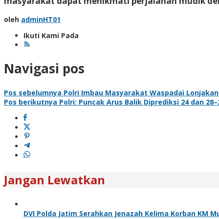
masyarakat dapat menikmati perjalanan mudik de
oleh
adminHT01
Ikuti Kami Pada
Navigasi pos
Pos sebelumnya
Polri Imbau Masyarakat Waspadai Lonjakan A
Pos berikutnya
Polri: Puncak Arus Balik Diprediksi 24 dan 28
Jangan Lewatkan
DVI Polda Jatim Serahkan Jenazah Kelima Korban KM Mu