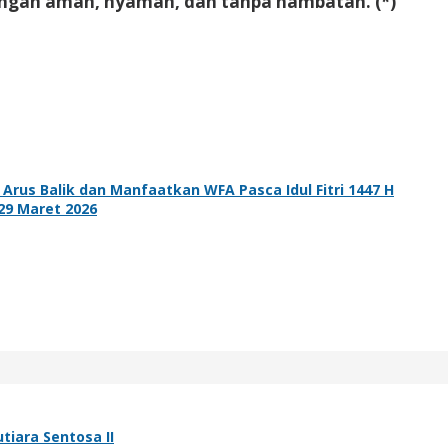
ngan aman, nyaman, dan tanpa hambatan. (*)
rus Balik dan Manfaatkan WFA Pasca Idul Fitri 1447 H
–29 Maret 2026
tiara Sentosa II