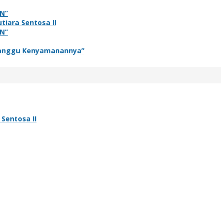
N”
tiara Sentosa II
N”
rganggu Kenyamanannya”
Sentosa II