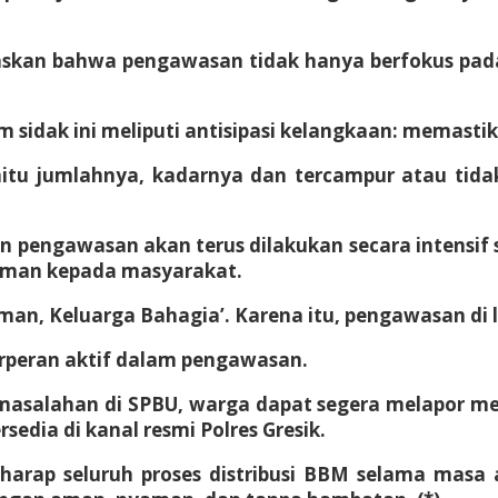
kan bahwa pengawasan tidak hanya berfokus pada k
sidak ini meliputi antisipasi kelangkaan: memastik
aitu jumlahnya, kadarnya dan tercampur atau tid
pengawasan akan terus dilakukan secara intensif s
 aman kepada masyarakat.
an, Keluarga Bahagia’. Karena itu, pengawasan di l
erperan aktif dalam pengawasan.
asalahan di SPBU, warga dapat segera melapor mela
edia di kanal resmi Polres Gresik.
rharap seluruh proses distribusi BBM selama masa