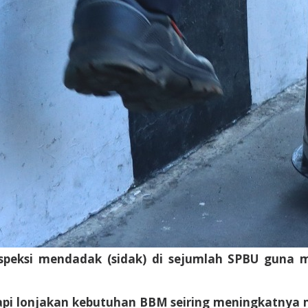
nspeksi mendadak (sidak) di sejumlah SPBU guna m
api lonjakan kebutuhan BBM seiring meningkatnya m