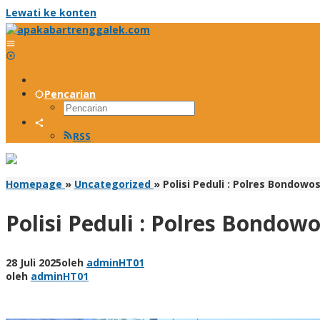
Lewati ke konten
Pencarian
RSS
Homepage
»
Uncategorized
»
Polisi Peduli : Polres Bondow
Polisi Peduli : Polres Bondo
28 Juli 2025
oleh
adminHT01
oleh
adminHT01