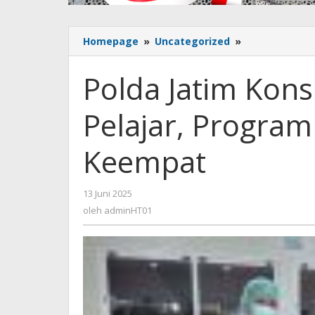
Homepage
»
Uncategorized
»
Polda
Jatim
Konsisten
Polda Jatim Kons
Penuhi
Gizi
Pelajar, Progra
Pelajar,
Program
MBG
Keempat
Masuki
Hari
Keempat
13 Juni 2025
oleh
adminHT01
oleh
adminHT01