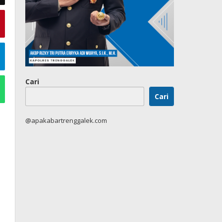
Cari
Cari
@apakabartrenggalek.com