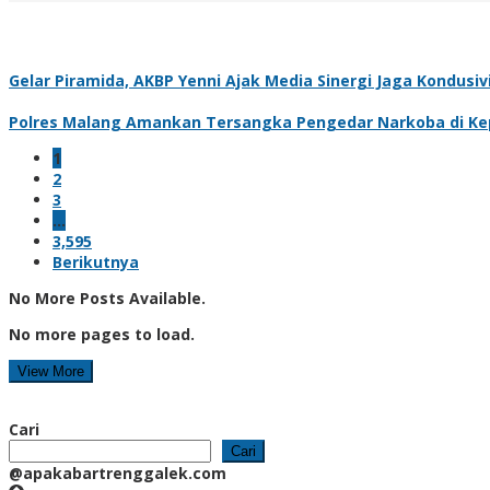
Gelar Piramida, AKBP Yenni Ajak Media Sinergi Jaga Kondusi
Polres Malang Amankan Tersangka Pengedar Narkoba di Kep
1
2
3
…
3,595
Berikutnya
No More Posts Available.
No more pages to load.
View More
Cari
Cari
@apakabartrenggalek.com