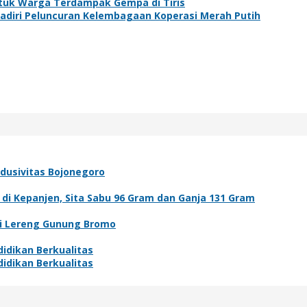
tuk Warga Terdampak Gempa di Tiris
adiri Peluncuran Kelembagaan Koperasi Merah Putih
ndusivitas Bojonegoro
i Kepanjen, Sita Sabu 96 Gram dan Ganja 131 Gram
di Lereng Gunung Bromo
idikan Berkualitas
idikan Berkualitas