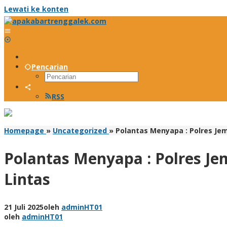
Lewati ke konten
Pencarian
RSS
Homepage
»
Uncategorized
»
Polantas Menyapa : Polres Jem
Polantas Menyapa : Polres Je
Lintas
21 Juli 2025
oleh
adminHT01
oleh
adminHT01