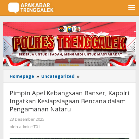
Lewati
ke
konten
Homepage
»
Uncategorized
»
Pimpin
Apel
Kebangsaan
Pimpin Apel Kebangsaan Banser, Kapolri
Banser,
Ingatkan Kesiapsiagaan Bencana dalam
Kapolri
Pengamanan Nataru
Ingatkan
Kesiapsiagaan
23 Desember 2025
oleh
Bencana
adminHT01
oleh
adminHT01
dalam
Pengamanan