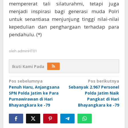
mempererat tali silaturahmi, tetapi juga
menjadi inspirasi bagi generasi muda Polri
untuk senantiasa menjunjung tinggi nilai-nilai
kepedulian dan penghargaan terhadap para
pendahulu. (*)
oleh
adminHT01
Ikuti Kami Pada
Navigasi
Pos sebelumnya
Pos berikutnya
Penuh Haru, Anjangsana
Sebanyak 2.967 Personel
pos
SPN Polda Jatim ke Para
Polda Jatim Naik
Purnawirawan di Hari
Pangkat di Hari
Bhayangkara ke -79
Bhayangkara ke -79