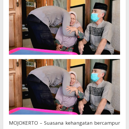
Hari
Bhayangkara
ke
-79
MOJOKERTO – Suasana kehangatan bercampur