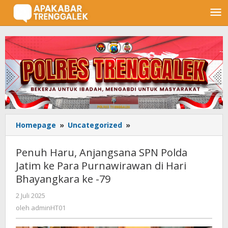
Lewati
ke
konten
Homepage
»
Uncategorized
»
Penuh
Haru,
Anjangsana
Penuh Haru, Anjangsana SPN Polda
SPN
Jatim ke Para Purnawirawan di Hari
Polda
Bhayangkara ke -79
Jatim
ke
2 Juli 2025
oleh
Para
adminHT01
oleh
adminHT01
Purnawirawan
di