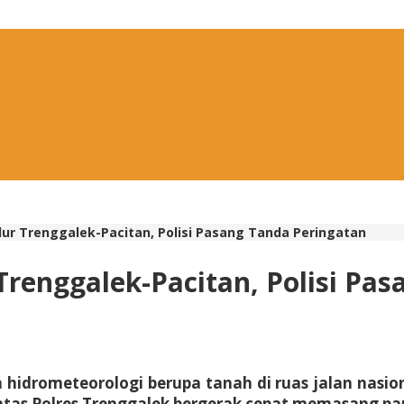
lur Trenggalek-Pacitan, Polisi Pasang Tanda Peringatan
 Trenggalek-Pacitan, Polisi Pa
 hidrometeorologi berupa tanah di ruas jalan nas
as Polres Trenggalek bergerak cepat memasang papan