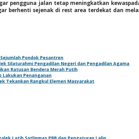
gar pengguna jalan tetap meningkatkan kewaspad
r berhenti sejenak di rest area terdekat dan mela
i Sejumlah Pondok Pesantren
lek Silaturahmi Pengadilan Negeri dan Pengadilan Agama
gikan Ratusan Bendera Merah Putih
ap Lakukan Penanganan
lek Tekankan Rangkul Elemen Masyarakat
alek Latih Satlinmas PBB dan Pengaturan Lalin