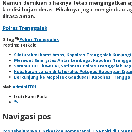
Namun demikian pihaknya tetap mengingatkan a
kondisi hujan deras. Pihaknya juga mengimbau aga
dirasa aman.
Polres Trenggalek
Ditag
Polres Trenggalek
Posting Terkait
Silaturahmi Kamtibmas, Kapolres Trenggalek Kunjung
Merawat Sinergitas Antar Lembaga, Kapolres Trengga
Sambut HUT ke-81 RI, Satlantas Polres Trenggalek Ba
Kebakaran Lahan di Jatiprahu, Petugas Gabungan Sig
Berkunjung ke Mapolsek Gandusari, Kapolres Trengga
oleh
adminHT01
Ikuti Kami Pada
Navigasi pos
Pos sebelumnya
Tingkatkan Kompetensi, TNI-Polri di Trengg