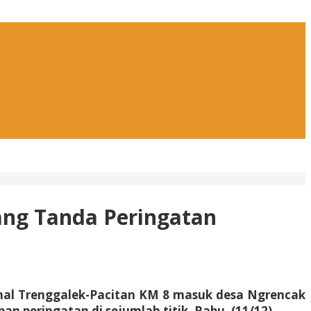
sang Tanda Peringatan
ional Trenggalek-Pacitan KM 8 masuk desa Ngrencak
 peringatan di sejumlah titik. Rabu, (11/12).