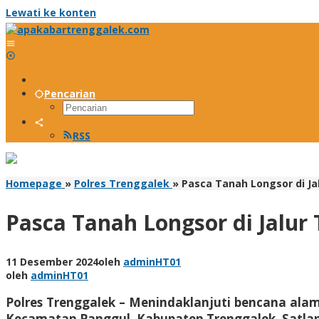
Lewati ke konten
Pencarian
RSS
Homepage
»
Polres Trenggalek
»
Pasca Tanah Longsor di Ja
Pasca Tanah Longsor di Jalur
11 Desember 2024
oleh
adminHT01
oleh
adminHT01
Polres Trenggalek – Menindaklanjuti bencana alam
Kecamatan Panggul, Kabupaten Trenggalek, Satlant