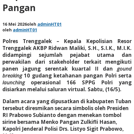
Pangan
16 Mei 2026
oleh
adminHT01
oleh
adminHT01
Polres Trenggalek – Kepala Kepolisian Resor
Trenggalek AKBP Ridwan Maliki, S.H., S.I.K., M.I.K.
didampingi sejumlah pejabat utama dan
perwakilan dari stakeholder terkait mengikuti
panen jagung serentak kuartal II dan
gound
breaking
10 gudang ketahanan pangan Polri serta
launching
operasional 166 SPPG Polri yang
disiarkan melalui saluran virtual. Sabtu, (16/5).
Dalam acara yang dipusatkan di kabupaten Tuban
tersebut diresmikan secara simbolis oleh Presiden
RI Prabowo Subianto dengan menekan tombol
sirine bersama Menko Pangan Zulkifli Hasan,
Kapolri Jenderal Polisi Drs. Listyo Sigit Prabowo,