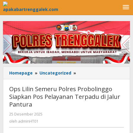
Lewati
ke
konten
Homepage
»
Uncategorized
»
Ops
Lilin
Semeru
Ops Lilin Semeru Polres Probolinggo
Polres
Siapkan Pos Pelayanan Terpadu di Jalur
Probolinggo
Pantura
Siapkan
Pos
25 Desember 2025
oleh
Pelayanan
adminHT01
oleh
adminHT01
Terpadu
di