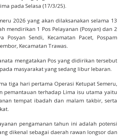
ima pada Selasa (17/3/25).
meru 2026 yang akan dilaksanakan selama 13
elah mendirikan 1 Pos Pelayanan (Posyan) dan 2
ya Posyan Sendi, Kecamatan Pacet, Pospam
Cembor, Kecamatan Trawas.
anata mengatakan Pos yang didirikan tersebut
pada masyarakat yang sedang libur lebaran.
ma tiga hari pertama Operasi Ketupat Semeru,
an pemantauan terhadap Lima isu utama yaitu
amanan tempat ibadah dan malam takbir, serta
kat.
layanan pengamanan tahun ini adalah potensi
ang dikenal sebagai daerah rawan longsor dan