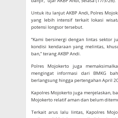
banjir,” ujar AKBP Andi, Selasa (17/3/26).
Untuk itu lanjut AKBP Andi, Polres Mojo
yang lebih intensif terkait lokasi w
potensi longsor tersebut.
“Kami bersinergi dengan lintas sektor
kondisi kendaraan yang melintas, khus
ban,” terang AKBP Andi.
Polres Mojokerto juga memaksimalka
mengingat informasi dari BMKG bah
berlangsung hingga pertengahan April 2
Kapolres Mojokerto juga menjelaskan, ba
Mojokerto relatif aman dan belum ditemu
Terkait arus lalu lintas, Kapolres M