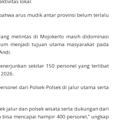
tivitas lokal.
bahwa arus mudik antar provinsi belum terlalu
yang melintas di Mojokerto masih didominasi
 belum menjadi tujuan utama masyarakat pada
Andi.
enerjunkan sekitar 150 personel yang terlibat
 2026.
rsonel dari Polsek-Polsek di jalur utama serta
ek jalur dan polsek wisata serta dukungan dari
an bisa mencapai hampir 400 personel,” ungkap