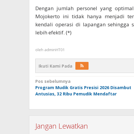
Dengan jumlah personel yang optimal
Mojokerto ini tidak hanya menjadi te
kendali operasi di lapangan sehingga
lebih efektif. (*)
oleh
adminHT01
Ikuti Kami Pada
Navigasi
Pos sebelumnya
Program Mudik Gratis Presisi 2026 Disambut
pos
Antusias, 32 Ribu Pemudik Mendaftar
Jangan Lewatkan