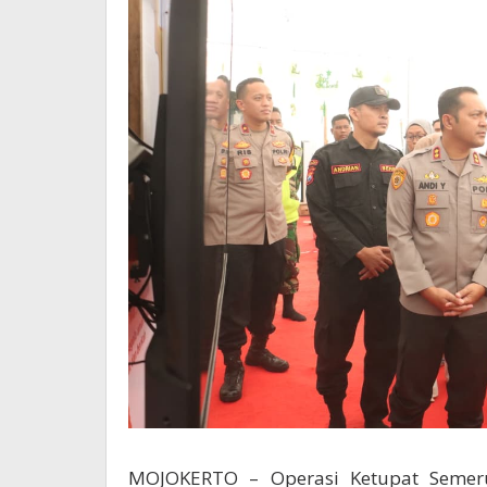
MOJOKERTO – Operasi Ketupat Semeru