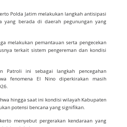
kerto Polda Jatim melakukan langkah antisipasi
isata yang berada di daerah pegunungan yang
 juga melakukan pemantauan serta pengecekan
usnya terkait sistem pengereman dan kondisi
n Patroli ini sebagai langkah pencegahan
wa fenomena El Nino diperkirakan masih
026.
hwa hingga saat ini kondisi wilayah Kabupaten
kan potensi bencana yang signifikan.
ojokerto menyebut pergerakan kendaraan yang