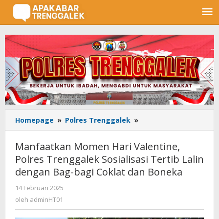
Lewati
ke
konten
Homepage
»
Polres Trenggalek
»
Manfaatkan
Momen
Hari
Manfaatkan Momen Hari Valentine,
Valentine,
Polres Trenggalek Sosialisasi Tertib Lalin
Polres
dengan Bag-bagi Coklat dan Boneka
Trenggalek
Sosialisasi
14 Februari 2025
oleh
Tertib
adminHT01
oleh
adminHT01
Lalin
dengan