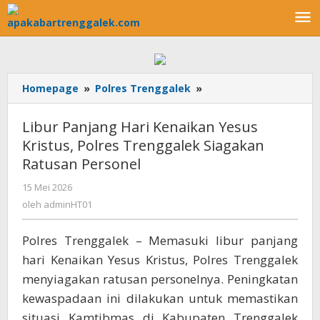
Lewati
ke
konten
Homepage
»
Polres Trenggalek
»
Libur
Panjang
Hari
Libur Panjang Hari Kenaikan Yesus
Kenaikan
Kristus, Polres Trenggalek Siagakan
Yesus
Ratusan Personel
Kristus,
Polres
15 Mei 2026
oleh
Trenggalek
adminHT01
oleh
adminHT01
Siagakan
Ratusan
Personel
Polres Trenggalek – Memasuki libur panjang
hari Kenaikan Yesus Kristus, Polres Trenggalek
menyiagakan ratusan personelnya. Peningkatan
kewaspadaan ini dilakukan untuk memastikan
situasi Kamtibmas di Kabupaten Trenggalek