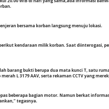
ul 20.00 WIB di hari yang sama,ada informasi bahwa
orban.
Kenjeran bersama korban langsung menuju lokasi.
berikut kendaraan milik korban. Saat diinterogasi,
h barang bukti berupa dua mata kunci T, satu rumah
io merah L 3179 AAV, serta rekaman CCTV yang merek
pas beberapa bagian motor. Namun berkat informasi
ankan,” tegasnya.