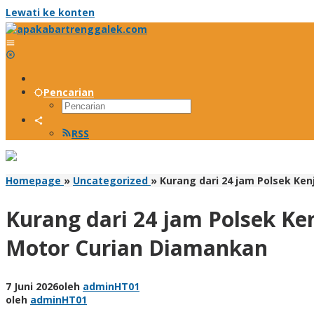
Lewati ke konten
Pencarian
RSS
Homepage
»
Uncategorized
»
Kurang dari 24 jam Polsek K
Kurang dari 24 jam Polsek K
Motor Curian Diamankan
7 Juni 2026
oleh
adminHT01
oleh
adminHT01