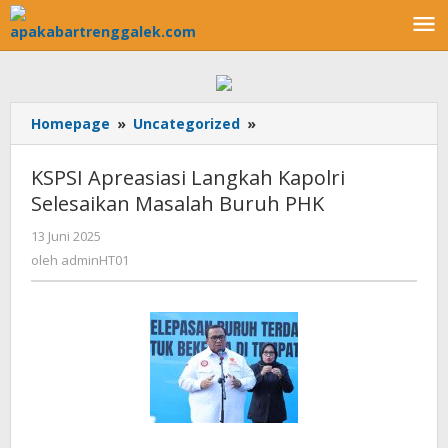
Lewati
ke
konten
Homepage
»
Uncategorized
»
KSPSI
Apreasiasi
Langkah
KSPSI Apreasiasi Langkah Kapolri
Kapolri
Selesaikan Masalah Buruh PHK
Selesaikan
Masalah
13 Juni 2025
oleh
Buruh
adminHT01
oleh
adminHT01
PHK