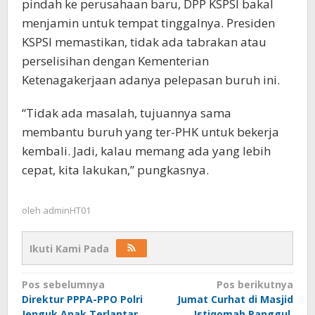
pindah ke perusahaan baru, DPP KSPSI bakal
menjamin untuk tempat tinggalnya. Presiden
KSPSI memastikan, tidak ada tabrakan atau
perselisihan dengan Kementerian
Ketenagakerjaan adanya pelepasan buruh ini.
“Tidak ada masalah, tujuannya sama
membantu buruh yang ter-PHK untuk bekerja
kembali. Jadi, kalau memang ada yang lebih
cepat, kita lakukan,” pungkasnya.
oleh
adminHT01
Ikuti Kami Pada
Navigasi
Pos sebelumnya
Pos berikutnya
Direktur PPPA-PPO Polri
Jumat Curhat di Masjid
pos
Jenguk Anak Terlantar
Istiqomah Panggul,