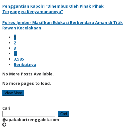
Penggantian Kapolri “Dihembus Oleh Pihak Pihak
Terganggu Kenyamanannya”
Polres Jember Masifkan Edukasi Berkendara Aman di Titik
Rawan Kecelakaan
1
2
3
…
3,585
Berikutnya
No More Posts Available.
No more pages to load.
View More
Cari
Cari
@apakabartrenggalek.com