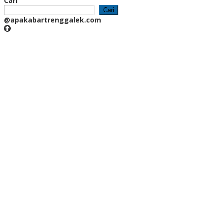
Cari
Cari
@apakabartrenggalek.com