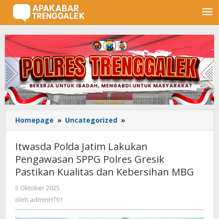
Lewati
ke
konten
Homepage
»
Uncategorized
»
Itwasda
Polda
Jatim
Itwasda Polda Jatim Lakukan
Lakukan
Pengawasan SPPG Polres Gresik
Pengawasan
Pastikan Kualitas dan Kebersihan MBG
SPPG
Polres
5 Oktober 2025
oleh
Gresik
adminHT01
oleh
adminHT01
Pastikan
Kualitas