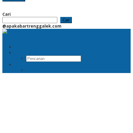
Cari
Cari
@apakabartrenggalek.com
Pencarian
RSS