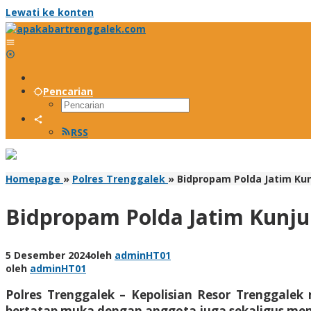
Lewati ke konten
Pencarian
RSS
Homepage
»
Polres Trenggalek
»
Bidpropam Polda Jatim Kun
Bidpropam Polda Jatim Kunjun
5 Desember 2024
oleh
adminHT01
oleh
adminHT01
Polres Trenggalek – Kepolisian Resor Trenggale
bertatap muka dengan anggota juga sekaligus mengg