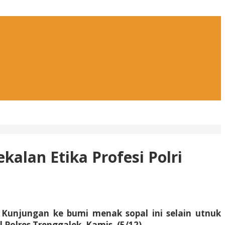
alan Etika Profesi Polri
 Kunjungan ke bumi menak sopal ini selain utnuk
Polres Trenggalek. Kamis, (5/12).