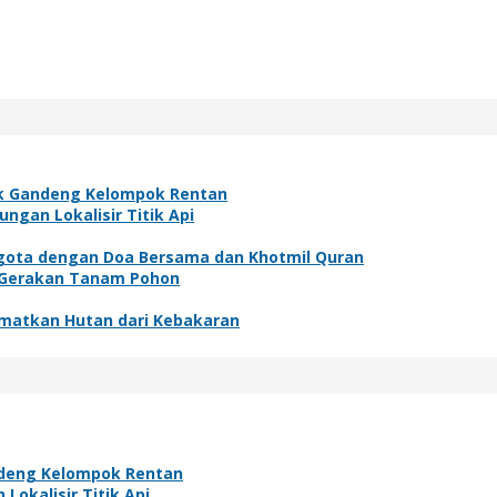
ek Gandeng Kelompok Rentan
gan Lokalisir Titik Api
gota dengan Doa Bersama dan Khotmil Quran
n Gerakan Tanam Pohon
amatkan Hutan dari Kebakaran
ndeng Kelompok Rentan
okalisir Titik Api