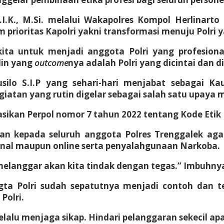
I.K., M.Si. melalui Wakapolres Kompol Herlinarto 
prioritas Kapolri yakni transformasi menuju Polri ya
ta untuk menjadi anggota Polri yang profesion
lin yang
outcome
nya adalah Polri yang dicintai dan 
lo S.I.P yang sehari-hari menjabat sebagai Ka
iatan yang rutin digelar sebagai salah satu upaya 
sasikan Perpol nomor 7 tahun 2022 tentang Kode Etik P
 kepada seluruh anggota Polres Trenggalek agar
onal maupun online serta penyalahgunaan Narkoba.
melanggar akan kita tindak dengan tegas.” Imbuhny
ggta Polri sudah sepatutnya menjadi contoh dan 
Polri.
elalu menjaga sikap. Hindari pelanggaran sekecil a