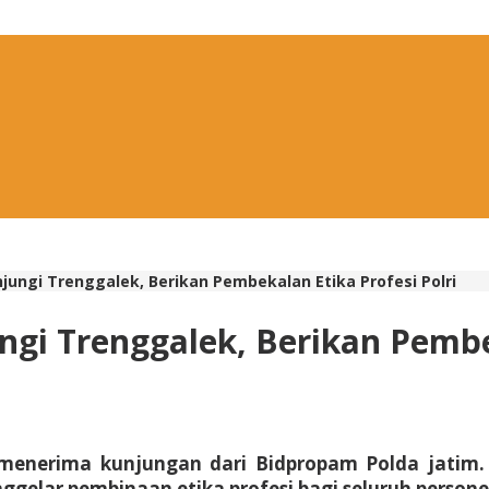
jungi Trenggalek, Berikan Pembekalan Etika Profesi Polri
gi Trenggalek, Berikan Pembek
k menerima kunjungan dari Bidpropam Polda jatim.
elar pembinaan etika profesi bagi seluruh personel 