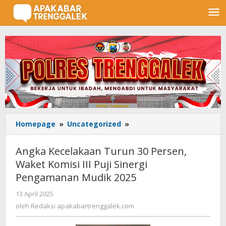
Lewati
ke
konten
Homepage
»
Uncategorized
»
Angka
Kecelakaan
Turun
Angka Kecelakaan Turun 30 Persen,
30
Waket Komisi III Puji Sinergi
Persen,
Pengamanan Mudik 2025
Waket
Komisi
13 April 2025
oleh
III
Redaksi
oleh
Redaksi apakabartrenggalek.com
Puji
apakabartrenggalek.com
Sinergi