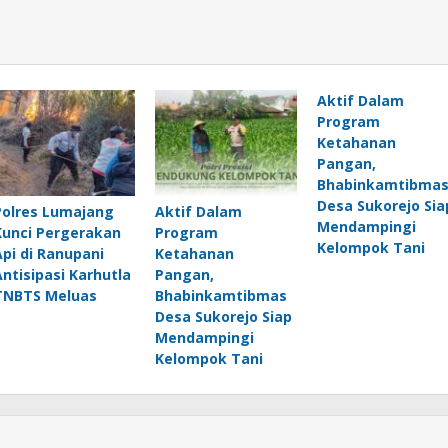
Aktif Dalam
Program
Ketahanan
Pangan,
Bhabinkamtibma
Desa Sukorejo Sia
Polres Lumajang
Aktif Dalam
Mendampingi
Kunci Pergerakan
Program
Kelompok Tani
Api di Ranupani
Ketahanan
Antisipasi Karhutla
Pangan,
TNBTS Meluas
Bhabinkamtibmas
Desa Sukorejo Siap
Mendampingi
Kelompok Tani