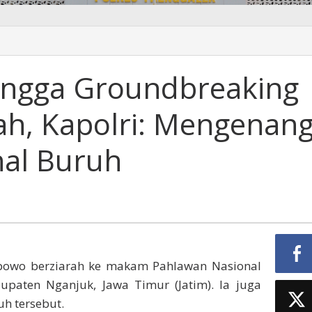
ingga Groundbreaking
ng
h, Kapolri: Mengenan
al Buruh
Prabowo berziarah ke makam Pahlawan Nasional
paten Nganjuk, Jawa Timur (Jatim). Ia juga
uh tersebut.