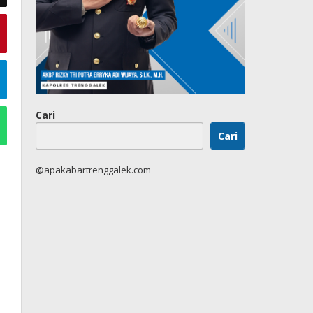
Cari
Cari
@apakabartrenggalek.com