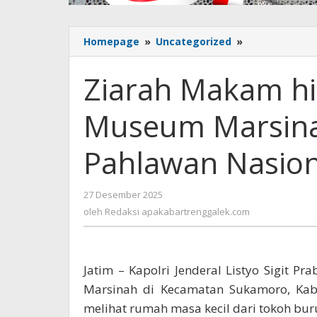
Homepage
»
Uncategorized
»
Ziarah
Makam
hingga
Ziarah Makam h
Groundbreaki
Museum
Museum Marsina
Marsinah,
Kapolri:
Mengenang
Pahlawan Nasion
Pahlawan
Nasional
Buruh
27 Desember 2025
oleh
Redaksi
oleh
Redaksi apakabartrenggalek.com
apakabartrenggalek.com
Jatim – Kapolri Jenderal Listyo Sigit 
Marsinah di Kecamatan Sukamoro, Kabu
melihat rumah masa kecil dari tokoh bur