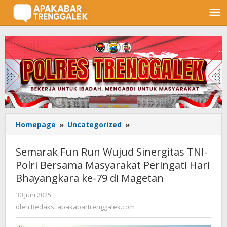
Lewati
ke
konten
Homepage
»
Uncategorized
»
Semarak
Fun
Run
Semarak Fun Run Wujud Sinergitas TNI-
Wujud
Polri Bersama Masyarakat Peringati Hari
Sinergitas
Bhayangkara ke-79 di Magetan
TNI-
Polri
30 Juni 2025
oleh
Bersama
Redaksi
oleh
Redaksi apakabartrenggalek.com
Masyarakat
apakabartrenggalek.com
Peringati