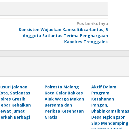
Pos berikutnya
Konsisten Wujudkan Kamseltibcarlantas, 5
Anggota Satlantas Terima Penghargaan
Kapolres Trenggalek
Susuri Jalanan
Polresta Malang
Aktif Dalam
Kota, Satlantas
Kota Gelar Bakkes
Program
Polres Gresik
Ajak Warga Makan
Ketahanan
Tebar Kebaikan
Bersama dan
Pangan,
Lewat Jumat
Periksa Kesehatan
Bhabinkamtibma
Berkah Berbagi
Gratis
Desa Nglongsor
Siap Mendamping