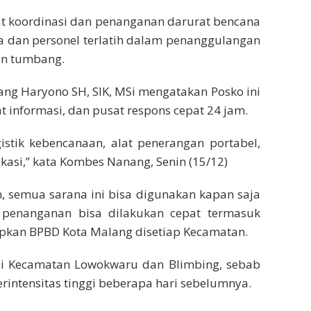
at koordinasi dan penanganan darurat bencana
a dan personel terlatih dalam penanggulangan
hon tumbang.
ng Haryono SH, SIK, MSi mengatakan Posko ini
t informasi, dan pusat respons cepat 24 jam.
gistik kebencanaan, alat penerangan portabel,
asi,” kata Kombes Nanang, Senin (15/12)
 semua sarana ini bisa digunakan kapan saja
r penanganan bisa dilakukan cepat termasuk
apkan BPBD Kota Malang disetiap Kecamatan.
 di Kecamatan Lowokwaru dan Blimbing, sebab
rintensitas tinggi beberapa hari sebelumnya.