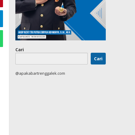
Cari
Cari
@apakabartrenggalek.com