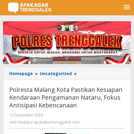
Lewati
ke
konten
Homepage
»
Uncategorized
»
Polresta
Malang
Kota
Polresta Malang Kota Pastikan Kesiapan
Pastikan
Kendaraan Pengamanan Nataru, Fokus
Kesiapan
Antisipasi Kebencanaan
Kendaraan
Pengamanan
13 Desember 2024
oleh
Nataru,
Redaksi
oleh
Redaksi apakabartrenggalek.com
Fokus
apakabartrenggalek.com
Antisipasi