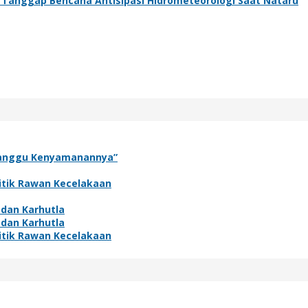
 Tanggap Bencana Antisipasi Hidrometeorologi Saat Nataru
rganggu Kenyamanannya”
itik Rawan Kecelakaan
 dan Karhutla
 dan Karhutla
itik Rawan Kecelakaan