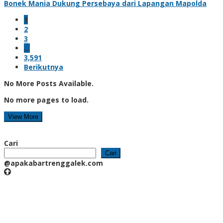
Bonek Mania Dukung Persebaya dari Lapangan Mapolda
1
2
3
…
3,591
Berikutnya
No More Posts Available.
No more pages to load.
View More
Cari
Cari
@apakabartrenggalek.com