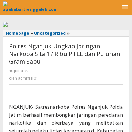
Lewati
ke
konten
Homepage
»
Uncategorized
»
Polres
Nganjuk
Polres Nganjuk Ungkap Jaringan
Ungkap
Jaringan
Narkoba Sita 17 Ribu Pil LL dan Puluhan
Narkoba
Gram Sabu
Sita
17
18 Juli 2025
oleh
Ribu
adminHT01
oleh
adminHT01
Pil
LL
dan
Puluhan
NGANJUK- Satresnarkoba Polres Nganjuk Polda
Gram
Sabu
Jatim berhasil membongkar jaringan peredaran
narkotika dan okerbaya yang melibatkan
sejumlah pelaku lintas kecamatan di Kabupaten