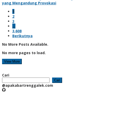
yang Mengandung Provokasi
1
2
3
…
3,608
Berikutnya
No More Posts Available.
No more pages to load.
View More
Cari
Cari
@apakabartrenggalek.com