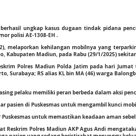
berhasil ungkap kasus dugaan tindak pidana pen
or polisi AE-1308-EH .
(22), melaporkan kehilangan mobilnya yang terpark
o, Kabupaten Madiun, pada Rabu (29/1/2025) sekitar
eskrim Polres Madiun Polda Jatim pada hari Jumat
rto, Surabaya; RS alias KL bin MA (46) warga Balongb
sing pelaku memiliki peran berbeda dalam aksi pencu
ar pasien di Puskesmas untuk mengambil kunci mobi
tar Puskesmas untuk memastikan keadaan aman sebel
asat Reskrim Polres Madiun AKP Agus Andi mengata
rga pasien yang sedang beristirahat menunggu kelua