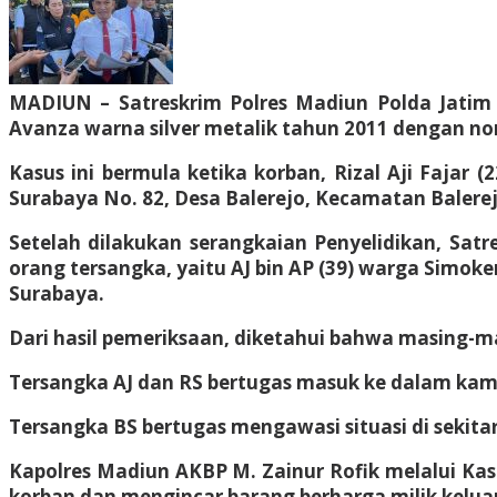
MADIUN – Satreskrim Polres Madiun Polda Jatim 
Avanza warna silver metalik tahun 2011 dengan nom
Kasus ini bermula ketika korban, Rizal Aji Fajar 
Surabaya No. 82, Desa Balerejo, Kecamatan Balerej
Setelah dilakukan serangkaian Penyelidikan, Satr
orang tersangka, yaitu AJ bin AP (39) warga Simoke
Surabaya.
Dari hasil pemeriksaan, diketahui bahwa masing-ma
Tersangka AJ dan RS bertugas masuk ke dalam kam
Tersangka BS bertugas mengawasi situasi di seki
Kapolres Madiun AKBP M. Zainur Rofik melalui K
korban dan mengincar barang berharga milik kelua