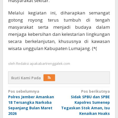
masyarakat sekitar.
Melalui kegiatan ini, diharapkan semangat
gotong royong terus tumbuh di tengah
masyarakat serta menjadi budaya dalam
menjaga kebersihan dan kelestarian lingkungan
secara berkelanjutan, khususnya di kawasan
wisata unggulan Kabupaten Lumajang. (*(
oleh
Redaksi apakabartrenggalek.com
Ikuti Kami Pada
Navigasi
Pos sebelumnya
Pos berikutnya
Polres Jember Amankan
Sidak SPBU dan SPBE
pos
18 Tersangka Narkoba
Kapolres Sumenep
Sepanjang Bulan Maret
Tegaskan Stok Aman, Isu
2026
Kenaikan Hoaks