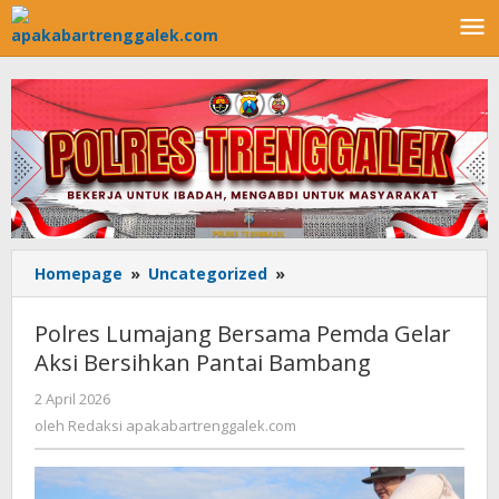
Lewati
ke
konten
Homepage
»
Uncategorized
»
Polres
Lumajang
Bersama
Polres Lumajang Bersama Pemda Gelar
Pemda
Aksi Bersihkan Pantai Bambang
Gelar
Aksi
2 April 2026
oleh
Bersihkan
Redaksi
oleh
Redaksi apakabartrenggalek.com
Pantai
apakabartrenggalek.com
Bambang