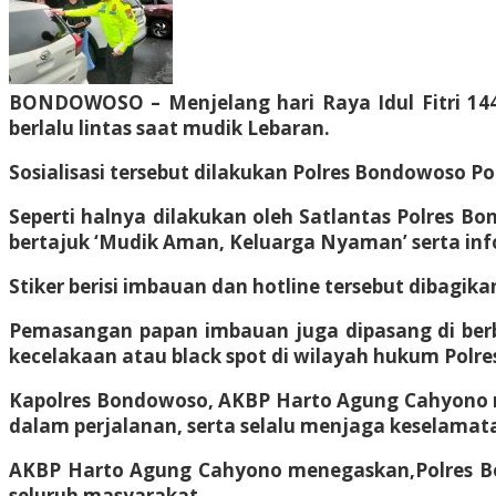
BONDOWOSO – Menjelang hari Raya Idul Fitri 144
berlalu lintas saat mudik Lebaran.
Sosialisasi tersebut dilakukan Polres Bondowoso 
Seperti halnya dilakukan oleh Satlantas Polres 
bertajuk ‘Mudik Aman, Keluarga Nyaman’ serta infor
Stiker berisi imbauan dan hotline tersebut dibagik
Pemasangan papan imbauan juga dipasang di berbagai
kecelakaan atau black spot di wilayah hukum Polr
Kapolres Bondowoso, AKBP Harto Agung Cahyono me
dalam perjalanan, serta selalu menjaga keselamata
AKBP Harto Agung Cahyono menegaskan,Polres B
seluruh masyarakat.