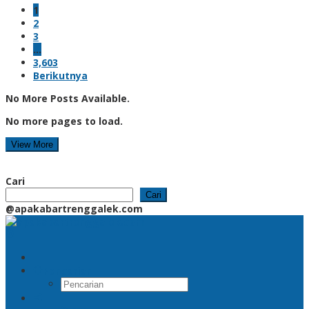
1
2
3
…
3,603
Berikutnya
No More Posts Available.
No more pages to load.
View More
Cari
Cari
@apakabartrenggalek.com
Pencarian