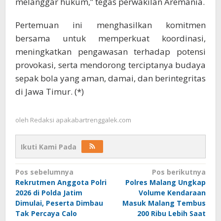
melanggar hukum,” tegas perwakilan Aremania.
Pertemuan ini menghasilkan komitmen
bersama untuk memperkuat koordinasi,
meningkatkan pengawasan terhadap potensi
provokasi, serta mendorong terciptanya budaya
sepak bola yang aman, damai, dan berintegritas
di Jawa Timur. (*)
oleh
Redaksi apakabartrenggalek.com
Ikuti Kami Pada
Navigasi
Pos sebelumnya
Pos berikutnya
Rekrutmen Anggota Polri
Polres Malang Ungkap
pos
2026 di Polda Jatim
Volume Kendaraan
Dimulai, Peserta Dimbau
Masuk Malang Tembus
Tak Percaya Calo
200 Ribu Lebih Saat