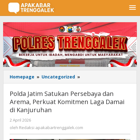
Lewati
ke
konten
Homepage
»
Uncategorized
»
Polda
Jatim
Satukan
Polda Jatim Satukan Persebaya dan
Persebaya
Arema, Perkuat Komitmen Laga Damai
dan
di Kanjuruhan
Arema,
Perkuat
2 April 2026
oleh
Komitmen
Redaksi
oleh
Redaksi apakabartrenggalek.com
Laga
apakabartrenggalek.com
Damai