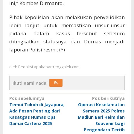
ini,” Kombes Dirmanto.
Pihak kepolisian akan melakukan penyelidikan
lebih lanjut untuk memastikan unsur-unsur
pidana dalam kasus tersebut sebelum
ditingkatkan statusnya dari Dumas menjadi
laporan Polisi resmi. (*)
oleh
Redaksi apakabartrenggalek.com
Ikuti Kami Pada
Navigasi
Pos sebelumnya
Pos berikutnya
Temui Tokoh di Jayapura,
Operasi Keselamatan
pos
Ada Pesan Penting dari
Semeru 2025 Polres
Kasatgas Humas Ops
Madiun Beri Helm dan
Damai Cartenz 2025
Souvenir bagi
Pengendara Tertib