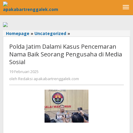
Lewati
ke
konten
Homepage
»
Uncategorized
»
Polda
Jatim
Polda Jatim Dalami Kasus Pencemaran
Dalami
Kasus
Nama Baik Seorang Pengusaha di Media
Pencemaran
Sosial
Nama
Baik
19 Februari 2025
oleh
Seorang
Redaksi
oleh
Redaksi apakabartrenggalek.com
apakabartrenggalek.com
Pengusaha
di
Media
Sosial