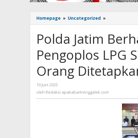
Homepage
»
Uncategorized
»
Polda
Jatim
Berhasil
Polda Jatim Berh
Bongkar
Sindikat
Pengoplos LPG Su
Pengoplos
LPG
Subsidi
Orang Ditetapka
di
Malang,
4
10 Juni 2025
oleh
Orang
Redaksi
oleh
Redaksi apakabartrenggalek.com
Ditetapkan
apakabartrenggalek.com
Sebagai
Tersangka