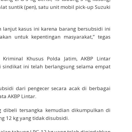
at suntik (pen), satu unit mobil pick-up Suzuki
h lanjut kasus ini karena barang bersubsidi ini
akan untuk kepentingan masyarakat,” tegas
e Kriminal Khusus Polda Jatim, AKBP Lintar
indikat ini telah berlangsung selama empat
sidi dari pengecer secara acak di berbagai
ta AKBP Lintar.
ng dibeli tersangka kemudian dikumpulkan di
 12 kg yang tidak disubsidi.
alan tabung LPG 12 kg yang telah dipindahkan