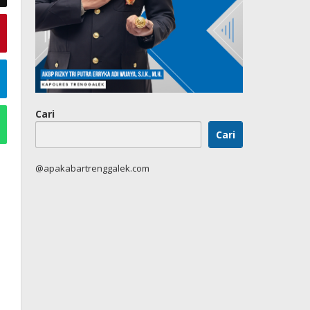
Cari
Cari
@apakabartrenggalek.com