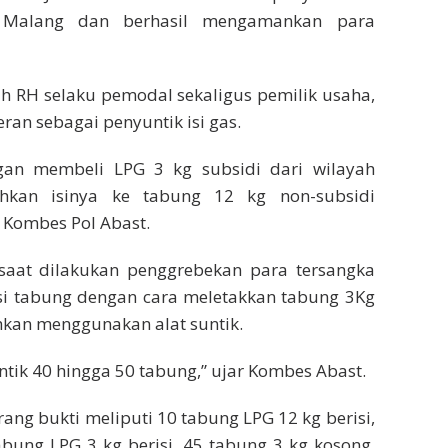
 Malang dan berhasil mengamankan para
h RH selaku pemodal sekaligus pemilik usaha,
ran sebagai penyuntik isi gas.
gan membeli LPG 3 kg subsidi dari wilayah
kan isinya ke tabung 12 kg non-subsidi
s Kombes Pol Abast.
saat dilakukan penggrebekan para tersangka
si tabung dengan cara meletakkan tabung 3Kg
ahkan menggunakan alat suntik.
tik 40 hingga 50 tabung,” ujar Kombes Abast.
rang bukti meliputi 10 tabung LPG 12 kg berisi,
bung LPG 3 kg berisi, 45 tabung 3 kg kosong,