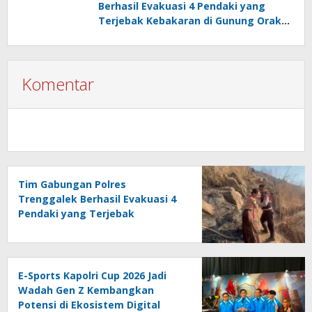
Berhasil Evakuasi 4 Pendaki yang
Terjebak Kebakaran di Gunung Orak
arik
Komentar
Tim Gabungan Polres
Trenggalek Berhasil Evakuasi 4
Pendaki yang Terjebak
Kebakaran di Gunung Orak arik
E-Sports Kapolri Cup 2026 Jadi
Wadah Gen Z Kembangkan
Potensi di Ekosistem Digital