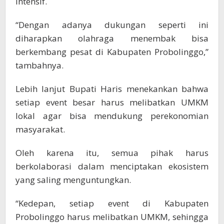
intensif.
“Dengan adanya dukungan seperti ini
diharapkan olahraga menembak bisa
berkembang pesat di Kabupaten Probolinggo,”
tambahnya.
Lebih lanjut Bupati Haris menekankan bahwa
setiap event besar harus melibatkan UMKM
lokal agar bisa mendukung perekonomian
masyarakat.
Oleh karena itu, semua pihak harus
berkolaborasi dalam menciptakan ekosistem
yang saling menguntungkan.
“Kedepan, setiap event di Kabupaten
Probolinggo harus melibatkan UMKM, sehingga