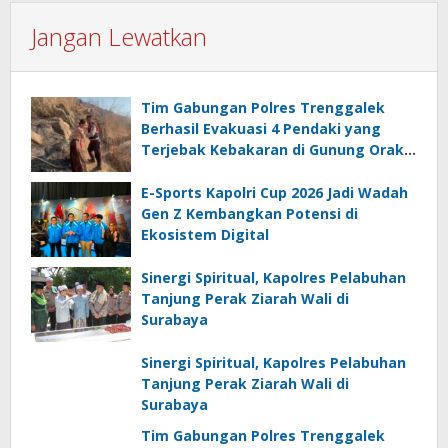
Jangan Lewatkan
Tim Gabungan Polres Trenggalek
Berhasil Evakuasi 4 Pendaki yang
Terjebak Kebakaran di Gunung Orak
arik
E-Sports Kapolri Cup 2026 Jadi Wadah
Gen Z Kembangkan Potensi di
Ekosistem Digital
Sinergi Spiritual, Kapolres Pelabuhan
Tanjung Perak Ziarah Wali di
Surabaya
Sinergi Spiritual, Kapolres Pelabuhan
Tanjung Perak Ziarah Wali di
Surabaya
Tim Gabungan Polres Trenggalek