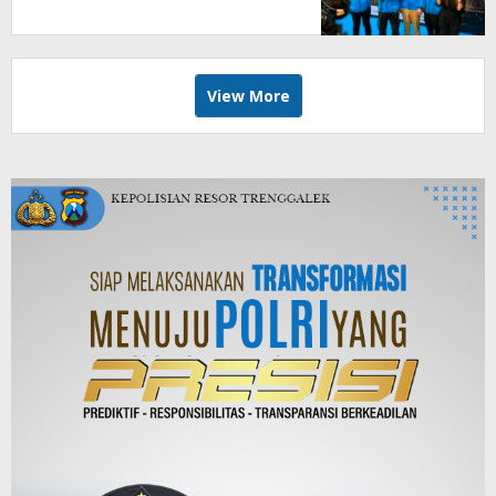
View More