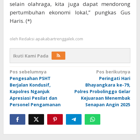
selain olahraga, kita juga dapat mendorong
pertumbuhan ekonomi lokal,” pungkas Gus
Haris. (*)
oleh
Redaksi apakabartrenggalek.com
Ikuti Kami Pada
Navigasi
Pos sebelumnya
Pos berikutnya
Pengesahan PSHT
Peringati Hari
pos
Berjalan Kondusif,
Bhayangkara ke-79,
Kapolres Nganjuk
Polres Probolinggo Gelar
Apresiasi Pesilat dan
Kejuaraan Menembak
Personel Pengamanan
Senapan Angin 2025