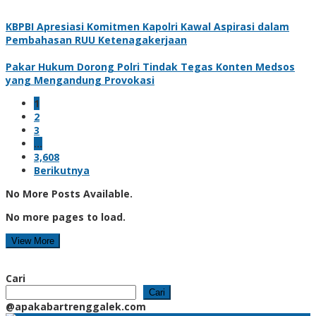
KBPBI Apresiasi Komitmen Kapolri Kawal Aspirasi dalam
Pembahasan RUU Ketenagakerjaan
Pakar Hukum Dorong Polri Tindak Tegas Konten Medsos
yang Mengandung Provokasi
1
2
3
…
3,608
Berikutnya
No More Posts Available.
No more pages to load.
View More
Cari
Cari
@apakabartrenggalek.com