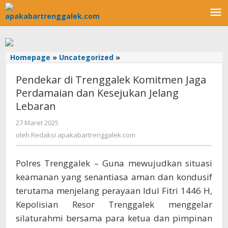
Lewati
ke
konten
Homepage
»
Uncategorized
»
Pendekar
di
Pendekar di Trenggalek Komitmen Jaga
Trenggalek
Komitmen
Perdamaian dan Kesejukan Jelang
Jaga
Lebaran
Perdamaian
dan
27 Maret 2025
oleh
Kesejukan
Redaksi
oleh
Redaksi apakabartrenggalek.com
apakabartrenggalek.com
Jelang
Lebaran
Polres Trenggalek – Guna mewujudkan situasi
keamanan yang senantiasa aman dan kondusif
terutama menjelang perayaan Idul Fitri 1446 H,
Kepolisian Resor Trenggalek menggelar
silaturahmi bersama para ketua dan pimpinan