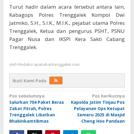
Turut hadir dalam acara tersebut antara lain,
Kabagops Polres Trenggalek Kompol Dwi
Jatmiko, S.H., S.I.K., M.I.K., pejabat utama Polres
Trenggalek, Ketua dan pengurus PSHT, PSNU
Pagar Nusa dan IKSPI Kera Sakti Cabang
Trenggalek.
oleh
Redaksi apakabartrenggalek.com
Ikuti Kami Pada
Navigasi
Pos sebelumnya
Pos berikutnya
Salurkan 704 Paket Beras
Kapolda Jatim Tinjau Pos
pos
Zakat Fitrah, Polres
Pelayanan Ops Ketupat
Trenggalek Libatkan
Semeru 2025 di Masjid
Bhabinkamtibmas
Cheng Hoo Pandaan